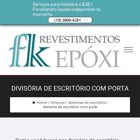
Serviços para indústria e B2B |
Porcelanato liquido indisponível no
momento
(19) 3800-4281
DIVISÓRIA DE ESCRITÓRIO COM PORTA
Home
Serviços
divisórias de escritório
divisória de escritório com porta