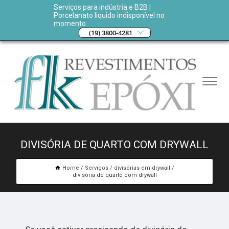
Serviços para indústria e B2B |
Porcelanato liquido indisponível no
momento
(19) 3800-4281
DIVISÓRIA DE QUARTO COM DRYWALL
Home
Serviços
divisórias em drywall
divisória de quarto com drywall