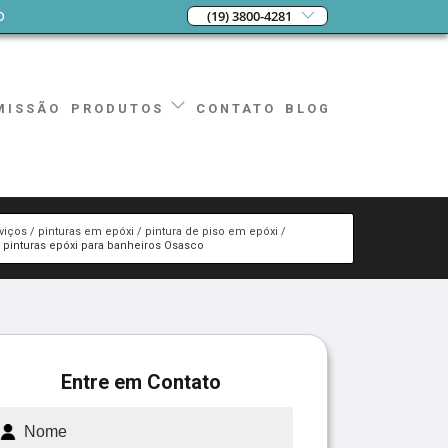
o
(19) 3800-4281
MISSÃO
CONTATO
BLOG
PRODUTOS
viços
pinturas em epóxi
pintura de piso em epóxi
pinturas epóxi para banheiros Osasco
Entre em Contato