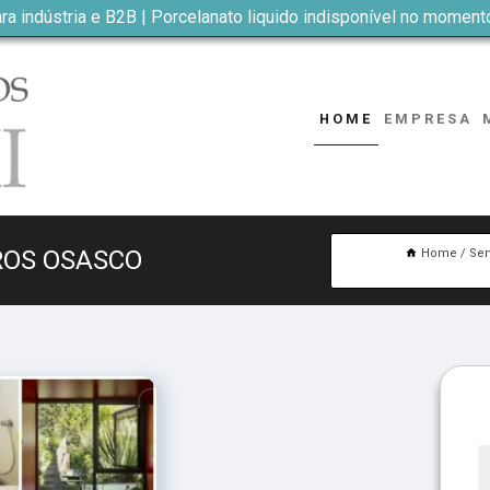
ra indústria e B2B | Porcelanato liquido indisponível no moment
HOME
EMPRESA
ROS OSASCO
Home
Ser