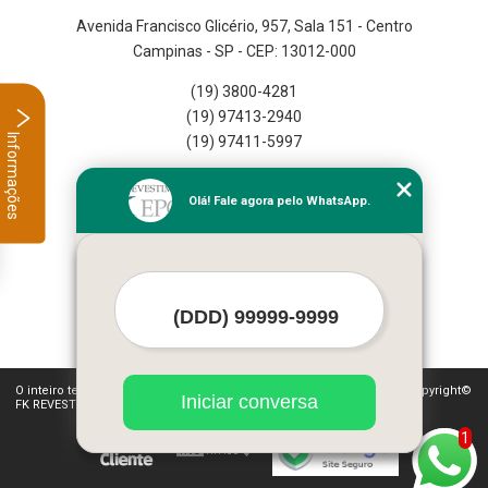
Avenida Francisco Glicério, 957, Sala 151 - Centro
Campinas - SP - CEP: 13012-000
(19) 3800-4281
(19) 97413-2940
Informações
(19) 97411-5997
Home
Olá! Fale agora pelo WhatsApp.
Empresa
Missão
Serviços
Contato
Mapa do site
Mais Serviços
O inteiro teor deste site está sujeito à proteção de direitos autorais. Copyright©
Iniciar conversa
FK REVESTIMENTOS (Lei 9610 de 19/02/1998)
1