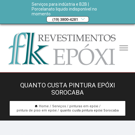
Serviços para indústria e B2B |
Porcelanato liquido indisponível no
momento
(19) 3800-4281
QUANTO CUSTA PINTURA EPÓXI
SOROCABA
Home
Serviços
pinturas em epóxi
pintura de piso em epóxi
quanto custa pintura epóxi Sorocaba