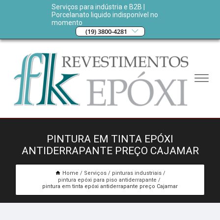
Serviços para indústria e B2B |
Porcelanato liquido indisponível no
momento
(19) 3800-4281
PINTURA EM TINTA EPÓXI
ANTIDERRAPANTE PREÇO CAJAMAR
Home
Serviços
pinturas industriais
pintura epóxi para piso antiderrapante
pintura em tinta epóxi antiderrapante preço Cajamar