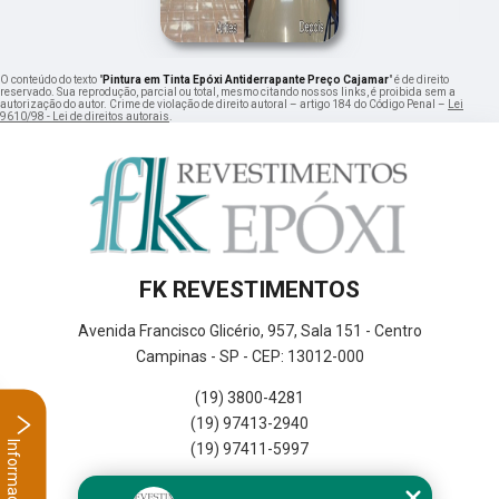
O conteúdo do texto "
Pintura em Tinta Epóxi Antiderrapante Preço Cajamar
" é de direito
reservado. Sua reprodução, parcial ou total, mesmo citando nossos links, é proibida sem a
autorização do autor. Crime de violação de direito autoral – artigo 184 do Código Penal –
Lei
9610/98 - Lei de direitos autorais
.
FK REVESTIMENTOS
Avenida Francisco Glicério, 957, Sala 151 - Centro
Campinas - SP - CEP: 13012-000
(19) 3800-4281
(19) 97413-2940
Informações
(19) 97411-5997
Home