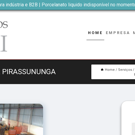
ra indústria e B2B | Porcelanato liquido indisponível no moment
HOME
EMPRESA
A PIRASSUNUNGA
Home
Serviços