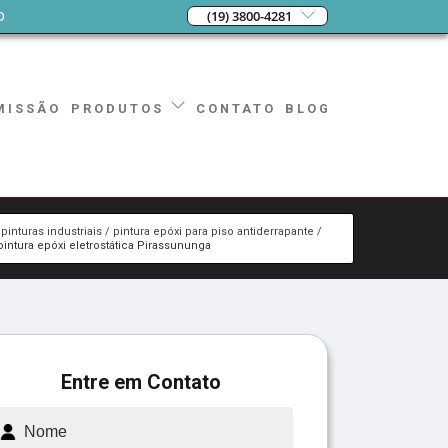
o
(19) 3800-4281
MISSÃO
CONTATO
BLOG
PRODUTOS
pinturas industriais
pintura epóxi para piso antiderrapante
pintura epóxi eletrostática Pirassununga
Entre em Contato