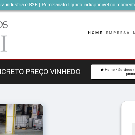
ra indústria e B2B | Porcelanato liquido indisponível no moment
HOME
EMPRESA
ONCRETO PREÇO VINHEDO
Home
Serviços
pintu