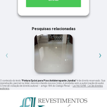
Pesquisas relacionadas
‹
›
O conteúdo do texto "
Pintura Epóxi para Piso Antiderrapante Jundiaí
" é de direito reservado. Sua
reprodução, parcial ou total, mesmo citando nossos links, é proibida sem a autorização do autor.
Crime de violação de direito autoral – artigo 184 do Código Penal –
Lei 9610/98 - Lei de direitos
autorais
.