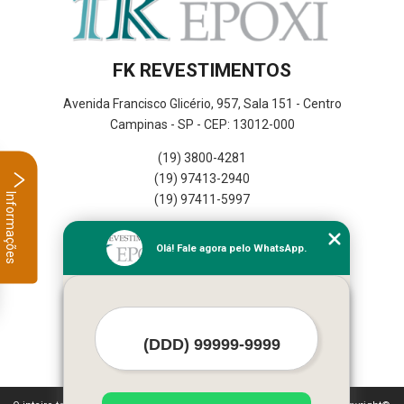
FK REVESTIMENTOS
Avenida Francisco Glicério, 957, Sala 151 - Centro
Campinas - SP - CEP: 13012-000
(19) 3800-4281
(19) 97413-2940
Informações
(19) 97411-5997
Home
Olá! Fale agora pelo WhatsApp.
Empresa
Missão
Serviços
Contato
Mapa do site
Mais Serviços