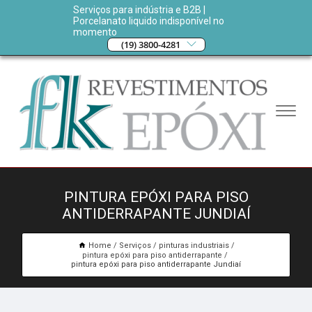
Serviços para indústria e B2B |
Porcelanato liquido indisponível no
momento
(19) 3800-4281
PINTURA EPÓXI PARA PISO
ANTIDERRAPANTE JUNDIAÍ
Home
Serviços
pinturas industriais
pintura epóxi para piso antiderrapante
pintura epóxi para piso antiderrapante Jundiaí