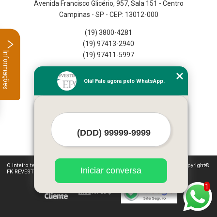
Avenida Francisco Glicério, 957, Sala 151 - Centro
Campinas - SP - CEP: 13012-000
(19) 3800-4281
(19) 97413-2940
Informações
(19) 97411-5997
Home
Olá! Fale agora pelo WhatsApp.
Empresa
Missão
Serviços
Contato
Mapa do site
Mais Serviços
O inteiro teor deste site está sujeito à proteção de direitos autorais. Copyright©
Iniciar conversa
FK REVESTIMENTOS (Lei 9610 de 19/02/1998)
1