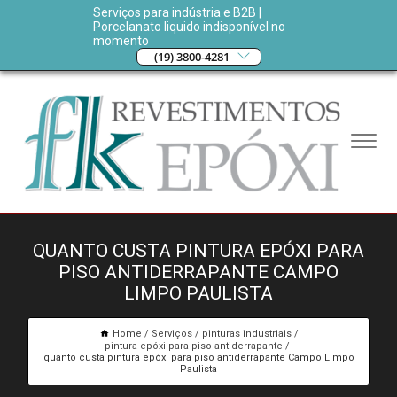
Serviços para indústria e B2B |
Porcelanato liquido indisponível no
momento
(19) 3800-4281
QUANTO CUSTA PINTURA EPÓXI PARA
PISO ANTIDERRAPANTE CAMPO
LIMPO PAULISTA
Home
Serviços
pinturas industriais
pintura epóxi para piso antiderrapante
quanto custa pintura epóxi para piso antiderrapante Campo Limpo
Paulista